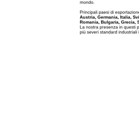
mondo.
Principali paesi di esportazion
Austria, Germania, Italia, S
Romania, Bulgaria, Grecia, 
La nostra presenza in questi pa
più severi standard industriali i