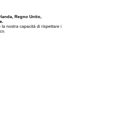
Irlanda, Regno Unito,
e.
la nostra capacità di rispettare i
ico.