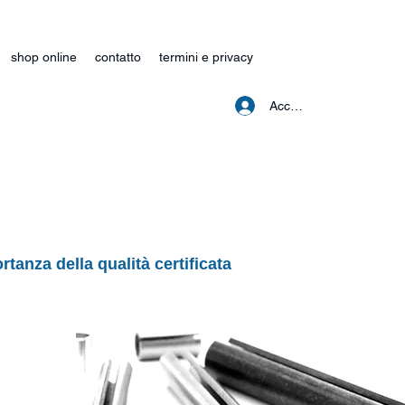
shop online
contatto
termini e privacy
Accedi
rtanza della qualità certificata