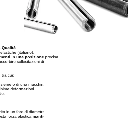
 Qualità
lastiche (italiano),
ementi in una posizione
precisa
ssorbire sollecitazioni di
tra cui:
nsieme o di una macchina.
minime deformazioni.
do.
ita in un foro di diametro
esta forza elastica
mantiene la