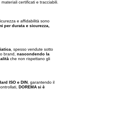
materiali certificati e tracciabili.
curezza e affidabilità sono
i per durata e sicurezza,
iatica
, spesso vendute sotto
io brand,
nascondendo la
alità
che non rispettano gli
dard ISO e DIN
, garantendo il
ontrollati,
DOREMA si è