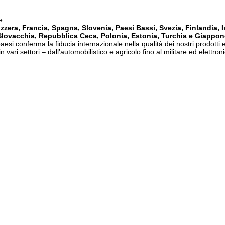
e
vizzera, Francia, Spagna, Slovenia, Paesi Bassi, Svezia, Finlandia, 
Slovacchia, Repubblica Ceca, Polonia, Estonia, Turchia e Giappon
esi conferma la fiducia internazionale nella qualità dei nostri prodotti e 
n vari settori – dall’automobilistico e agricolo fino al militare ed elettron