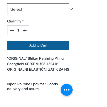
Quantity
*
Add to Cart
"ORIGINAL" Striker Retaining Pin for
Springfield XD/XDM #35-152412
ORIGINALNI ELASTIČNI ZATIK ZA HS
XD/XDM #35-152412
Dimenzija: 3x16 mm
Isporuka robe i povrat / Goods
Naša partnerska tvrtka DOREMA
delivery and return
proizvođač je originalnog zatika za
zadržavanje udarača za HS XD/XDM
Plaćene narudžbe obrađujemo
#35-152412
sljedeći radni dan nakon što je