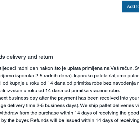
Zaštita
Add t
Vrsta p
Oznaka 
Veličina
pakiranj
Pakiranj
ds delivery and return
Podrijetl
Težina p
jedeći radni dan nakon što je uplata primljena na Vaš račun. 
vrijeme isporuke 2-5 radnih dana). Isporuke paleta šaljemo pu
i od kupnje u roku od 14 dana od primitka robe bez navođenja 
Za sve n
iti izvršen u roku od 14 dana od primitka vraćene robe.
3.1, ali
ext business day after the payment has been received into your
ge delivery time 2-5 business days). We ship pallet deliveries 
withdraw from the purchase within 14 days of receiving the good
by the buyer. Refunds will be issued within 14 days of receivin