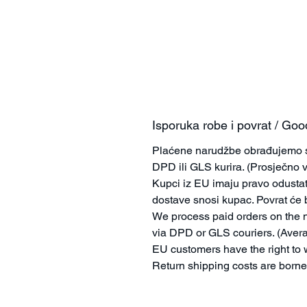
Isporuka robe i povrat / Goo
Plaćene narudžbe obrađujemo sl
DPD ili GLS kurira. (Prosječno 
Kupci iz EU imaju pravo odustat
dostave snosi kupac. Povrat će b
We process paid orders on the n
via DPD or GLS couriers. (Avera
EU customers have the right to 
Return shipping costs are borne 