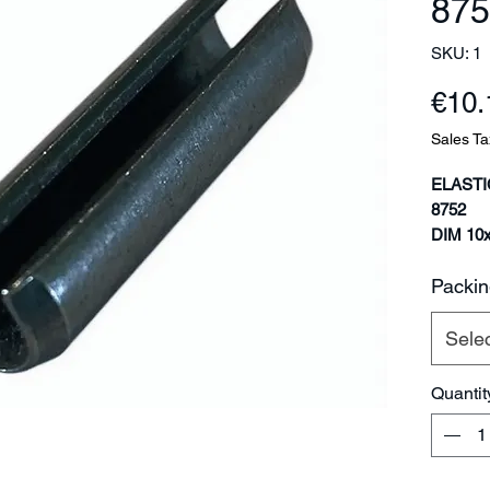
875
SKU: 1
€10.
Sales Ta
ELASTI
8752
DIM 10
Pakiran
Packin
Promjer
Duljina
Sele
Debljna
materija
Quantit
Materija
Tvrdoča
Težina 
Norma