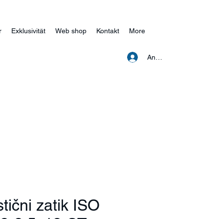
r
Exklusivität
Web shop
Kontakt
More
Anmelden
stični zatik ISO