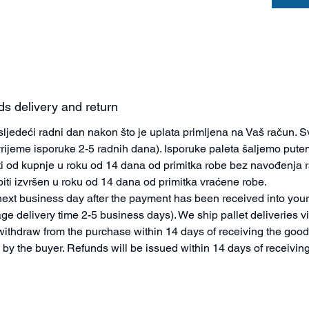
Norma
Zaštita
Vrsta
proizvo
Oznaka 
Veličina
ds delivery and return
pakiranj
Pakiranj
jedeći radni dan nakon što je uplata primljena na Vaš račun. 
vrijeme isporuke 2-5 radnih dana). Isporuke paleta šaljemo pu
Podrijetl
i od kupnje u roku od 14 dana od primitka robe bez navođenja 
Težina
iti izvršen u roku od 14 dana od primitka vraćene robe.
pakiranj
ext business day after the payment has been received into your
ge delivery time 2-5 business days). We ship pallet deliveries 
withdraw from the purchase within 14 days of receiving the good
by the buyer. Refunds will be issued within 14 days of receivin
Za sve n
3.1, ali