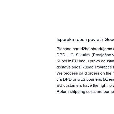
Isporuka robe i povrat / Goo
Plaćene narudžbe obrađujemo sl
DPD ili GLS kurira. (Prosječno 
Kupci iz EU imaju pravo odustat
dostave snosi kupac. Povrat će b
We process paid orders on the n
via DPD or GLS couriers. (Avera
EU customers have the right to 
Return shipping costs are borne 