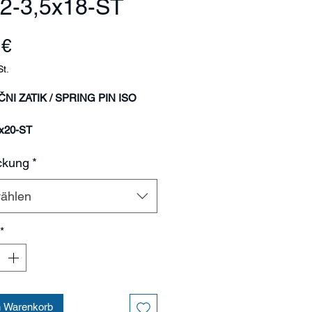
2-3,5x18-ST
Preis
 €
St.
ČNI ZATIK / SPRING PIN ISO
x20-ST
je/Pack: 20/500/1000/5000 kom
ckung
*
3,5 mm
ählen
18 mm
0,75 mm
*
la
l
Čelik Ck 67
420-560 HV
0,886
n Warenkorb