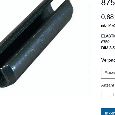
875
0,88
inkl. Mw
ELASTI
8752
DIM 3,5
Pakiran
Verpa
/pcs
Promjer
Ausw
Duljina
Debljna
Anzahl
materija
Materija
Tvrdoča
Težina
kg/1000
In de