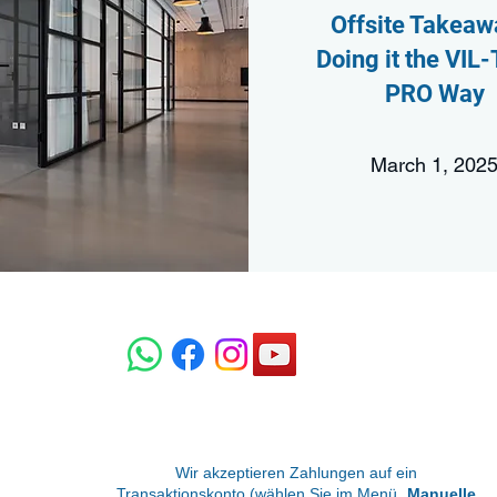
Offsite Takeaw
Doing it the VIL
PRO Way
March 1, 202
Wir akzeptieren Zahlungen auf ein
Transaktionskonto (wählen Sie im Menü „
Manuelle