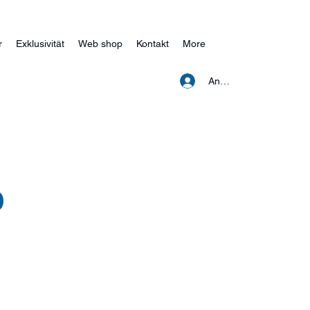
r
Exklusivität
Web shop
Kontakt
More
Anmelden
O