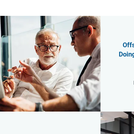
Off
Doing