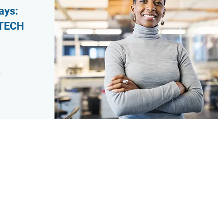
ays:
-TECH
5