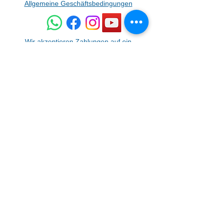
Allgemeine Geschäftsbedingungen
Wir akzeptieren Zahlungen auf ein
Transaktionskonto (wählen Sie im Menü
„
Manuelle Zahlung
“).
Datenschutz
erklärung
Cookies
Wir akzeptieren Kartenzahlung
©2025 by VIL-TECH PRO. Proudly created with
Wix.com
Do Not Sell My Personal Information